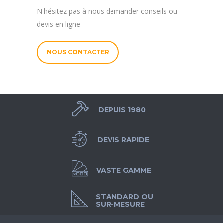
N'hésitez pas à nous demander conseils ou
devis en ligne
NOUS CONTACTER
DEPUIS 1980
DEVIS RAPIDE
VASTE GAMME
STANDARD OU
SUR-MESURE